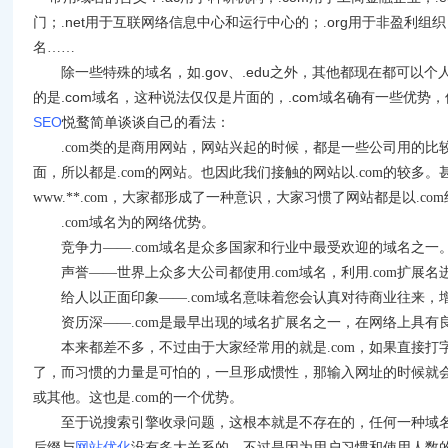
net
org
门；
.
用于互联网络信息中心和运行中心的；
.
用于非盈利组织
名……
.gov
.edu
除一些特殊的域名，如
、
之外，其他都现在都可以个
.com
.com
的是
域名，这种说法仅仅是片面的，
域名确有一些优势，
SEO
悦鹜简单谈谈自己的看法：
.com
类的是商用网站，网站兴起的时候，都是一些公司用的比
面，所以都是
.com
的网站。也因此我们接触的网站以
.com
的较多。
www.**.com
，大家都形成了一种意识，大家习惯了网站都是以
.com
.com
域名为的网络优势。
竞争力——
.com
域名是众多国家和行业中最受欢迎的域名之一
声誉——世界上众多大公司都使用
.com
域名，利用
.com
扩展名
给人以正面印象——
.com
域名意味着您会认真对待商业往来，
资历深——
.com
是最早出现的域名扩展名之一，在网络上具有
本来都差不多，不过由于大家经常用的就是
.com
，如果直接打
了，而习惯的力量是可怕的，一旦形成惯性，那输入网址的时候就
或其他。这也是
.com
的一个优势。
至于说搜索引擎收录问题，这根本就是不存在的，任何一种域
后缀与
网站优化
没有多大关系的，不过是因为用户习惯和使用人数