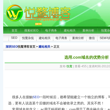
首页
搜索&SEO
电子商务
建站相关
案例分析
悦鹜杂
SEO
悦鹜杂侃
建站相关
电子商务
案例分析
微信
SEM
深圳SEO
悦鹜博客首页 >
建站相关
> 正文
选用.com域名的优势分析
发布-
悦鹜
| 查看-
455
| 发表时间-2012/2
很多人在接触
SEO
一段时候后，都希望能建立一个独立的博客，
选，更有人说选某个后缀的域名不会被收录之类的。其实不然！
ac
com
e
常用域名的含义：
.
用于科研机构；
.
用于工商金融企业；
.