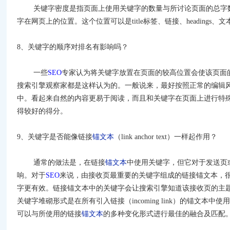
关键字密度是指页面上使用关键字的数量与所讨论页面的总字数
字在网页上的位置。这个位置可以是
title
标签、链接、
headings
、文
8
、关键字的顺序对排名有影响吗？
一些
SEO
专家认为将关键字放置在页面的较高位置会使该页面
搜索引擎观察家都是这样认为的。一般说来，最好按照正常的编辑
中。看起来自然的内容更易于阅读，而且和关键字在页面上进行特
得较好的得分。
9
、关键字是否能像链接
锚文本
（
link anchor text
）一样起作用？
通常的做法是，在链接
锚文本
中使用关键字，但它对于发送页
响。对于
SEO
来说，由接收页最重要的关键字组成的链接锚文本，
字更有效。链接锚文本中的关键字会让搜索引擎知道该接收页的主
关键字堆砌形式是在所有引入链接（
incoming link
）的锚文本中使用
可以与所使用的链接
锚文本
的多种变化形式进行最佳的融合及匹配