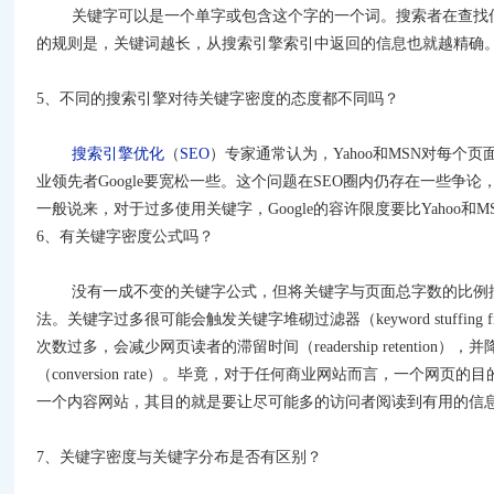
关键字可以是一个单字或包含这个字的一个词。搜索者在查找信
的规则是，关键词越长，从搜索引擎索引中返回的信息也就越精确
5
、不同的搜索引擎对待关键字密度的态度都不同吗？
搜索引擎优化
（
SEO
）专家通常认为，
Yahoo
和
MSN
对每个页
业领先者
Google
要宽松一些。这个问题在
SEO
圈内仍存在一些争论
一般说来，对于过多使用关键字，
Google
的容许限度要比
Yahoo
和
M
6
、有关键字密度公式吗？
没有一成不变的关键字公式，但将关键字与页面总字数的比例
法。关键字过多很可能会触发关键字堆砌过滤器（
keyword stuffing fi
次数过多，会减少网页读者的滞留时间（
readership retention
），并
（
conversion rate
）。毕竟，对于任何商业网站而言，一个网页的目
一个内容网站，其目的就是要让尽可能多的访问者阅读到有用的信
7
、关键字密度与关键字分布是否有区别？