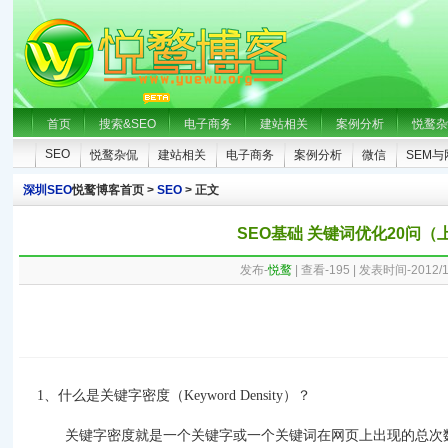
首页
搜索&SEO
电子商务
建站相关
案例分析
悦鹜杂
SEO
悦鹜杂侃
建站相关
电子商务
案例分析
微信
SEM
深圳SEO
悦鹜博客首页 >
SEO
> 正文
SEO基础 关键词优化20问（
发布-
悦鹜
| 查看-
195
| 发表时间-2012/1
1
、什么是关键字密度（
Keyword Density
）？
关键字密度就是一个关键字或一个关键词在网页上出现的总次数