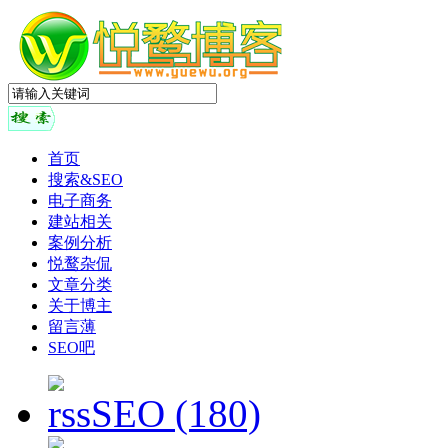
首页
搜索&SEO
电子商务
建站相关
案例分析
悦鹜杂侃
文章分类
关于博主
留言薄
SEO吧
SEO
(180)