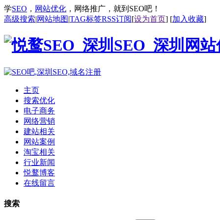
学
SEO
，
网站优化
，网络推广，就到SEO吧！
高级搜索
|
网站地图
|
TAG标签
RSS订阅
[
设为首页
] [
加入收藏
]
主页
搜索优化
电子商务
网络营销
建站相关
网站案例
淘宝相关
行业新闻
悦鹜博客
在线留言
搜索